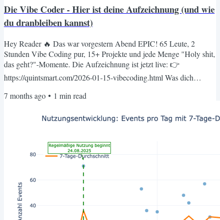
Die Vibe Coder - Hier ist deine Aufzeichnung (und wie
du dranbleiben kannst)
Hey Reader 🔥 Das war vorgestern Abend EPIC! 65 Leute, 2
Stunden Vibe Coding pur, 15+ Projekte und jede Menge "Holy shit,
das geht?"-Momente. Die Aufzeichnung ist jetzt live: 👉
https://quintsmart.com/2026-01-15-vibecoding.html Was dich
erwartet: ✅ Die komplette Session (inkl. Live-Coding) ✅
7 months ago
•
1
min read
Zusammenfassung der wichtigsten Insights ✅ Vollständiges
Transkript zum Nachlesen Auch wenn du dabei warst: Es lohnt sich
nochmal reinzuschauen – ich hab selbst beim Nachschauen noch
Details entdeckt! 😄 🚀...