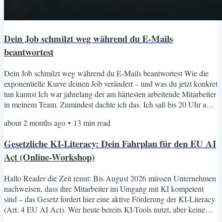
Dein Job schmilzt weg während du E-Mails
beantwortest
Dein Job schmilzt weg während du E-Mails beantwortest Wie die
exponentielle Kurve deinen Job verändert – und was du jetzt konkret
tun kannst Ich war jahrelang der am härtesten arbeitende Mitarbeiter
in meinem Team. Zumindest dachte ich das. Ich saß bis 20 Uhr am
Schreibtisch, mein Postfach quoll permanent über und ich fühlte
about 2 months ago
•
13
min read
mich unersetzlich. Doch in Wahrheit war ich nur eines: gefangen.
Gefangen im Hamsterrad der reaktiven Arbeit. Ich hatte keine Zeit
Gesetzliche KI-Literacy: Dein Fahrplan für den EU AI
für neue Strategien, keine Zeit für...
Act (Online-Workshop)
Hallo Reader die Zeit rennt: Bis August 2026 müssen Unternehmen
nachweisen, dass ihre Mitarbeiter im Umgang mit KI kompetent
sind – das Gesetz fordert hier eine aktive Förderung der KI-Literacy
(Art. 4 EU AI Act). Wer heute bereits KI-Tools nutzt, aber keine
dokumentierten Schulungsmaßnahmen vorweisen kann, geht ein