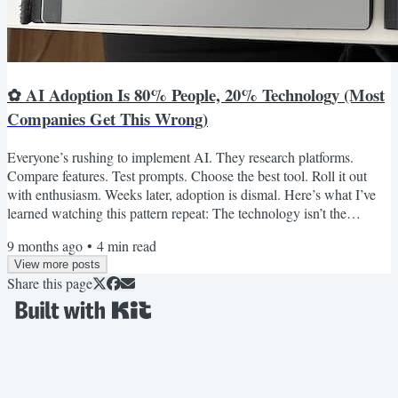
✿ AI Adoption Is 80% People, 20% Technology (Most
Companies Get This Wrong)
Everyone’s rushing to implement AI. They research platforms.
Compare features. Test prompts. Choose the best tool. Roll it out
with enthusiasm. Weeks later, adoption is dismal. Here’s what I’ve
learned watching this pattern repeat: The technology isn’t the
problem. How you’re approaching it is. This Friday, I attended “The
9 months ago
•
4
min read
Dock” conference by LangDock, and one statistic came up again
View more posts
and again: Successful AI adoption is 80% about people (change
Share this page
management) and 20% about technology. Not...