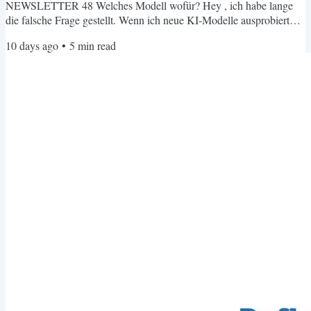
NEWSLETTER 48 Welches Modell wofür? Hey , ich habe lange
die falsche Frage gestellt. Wenn ich neue KI-Modelle ausprobiert
habe, dachte ich immer: Welches ist das beste? Welches nehme ich?
10 days ago
•
5
min read
Ich habe einfach ausprobiert, verglichen, gewechselt. Hauptsache
ein gutes Modell gefunden. Was ich dabei nicht gesehen habe: Ich
war die ganze Zeit auf der Oberfläche unterwegs. Ich habe nie
gefragt,...