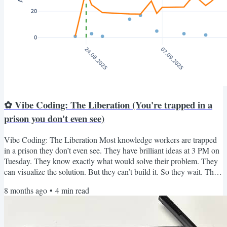
✿ Vibe Coding: The Liberation (You're trapped in a
prison you don't even see)
Vibe Coding: The Liberation Most knowledge workers are trapped
in a prison they don’t even see. They have brilliant ideas at 3 PM on
Tuesday. They know exactly what would solve their problem. They
can visualize the solution. But they can’t build it. So they wait. They
ask permission. They join queues behind seventeen “urgent”
8 months ago
•
4
min read
requests. They navigate political lines and power structures. They
watch their momentum die while someone else decides if their idea
matters. This is the hidden tax of...