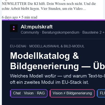
NEWSLETTER Die KI hilft. Dein Wissen noch nicht. Und die
echte Arbeit bleibt liegen. Vier Stunden, um ein Video
fertigzustellen. Acht offene Tabs, weil du nicht mehr weißt, wo das
6 days ago
•
5
min read
Wissen von letztem Jahr abgelegt ist. Und ein Chat-Fenster, das bei
jedem Gespräch neu anfängt, als gäbe es kein Gestern. Das ist kein
KI-Problem. Das ist das Ergebnis, wenn KI als...