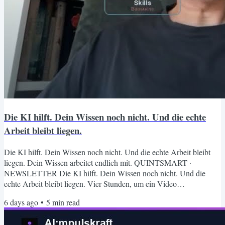
Die KI hilft. Dein Wissen noch nicht. Und die echte
Arbeit bleibt liegen.
Die KI hilft. Dein Wissen noch nicht. Und die echte Arbeit bleibt
liegen. Dein Wissen arbeitet endlich mit. QUINTSMART ·
NEWSLETTER Die KI hilft. Dein Wissen noch nicht. Und die
echte Arbeit bleibt liegen. Vier Stunden, um ein Video
fertigzustellen. Acht offene Tabs, weil du nicht mehr weißt, wo das
6 days ago
•
5
min read
Wissen von letztem Jahr abgelegt ist. Und ein Chat-Fenster, das bei
jedem Gespräch neu anfängt, als gäbe es kein Gestern. Das ist kein