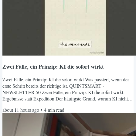
Zwei Fälle, ein Prinzip: KI die sofort wirkt
Zwei Fälle, ein Prinzip: KI die sofort wirkt Was passiert, wenn der
erste Schritt bereits der richtige ist. QUINTSMART ·
NEWSLETTER 50 Zwei Fälle, ein Prinzip: KI die sofort wirkt
Ergebnisse statt Expedition Der häufigste Grund, warum KI nicht
wirkt, ist nicht die Technologie. Er liegt in dem, was davor kommt:
about 11 hours ago
•
4
min read
Wochen mit geöffneten Tabs, Tool-Vergleichen, Demos, die
beeindrucken aber nichts lösen, und Konfigurationsversuchen, die
ins Leere laufen. Bis etwas Produktives dabei herauskommt, ist...