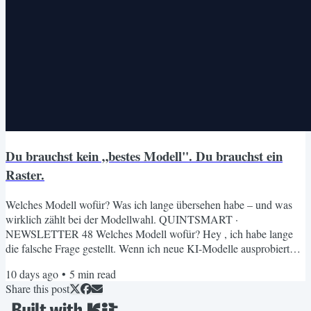
Du brauchst kein „bestes Modell". Du brauchst ein
Raster.
Welches Modell wofür? Was ich lange übersehen habe – und was
wirklich zählt bei der Modellwahl. QUINTSMART ·
NEWSLETTER 48 Welches Modell wofür? Hey , ich habe lange
die falsche Frage gestellt. Wenn ich neue KI-Modelle ausprobiert
habe, dachte ich immer: Welches ist das beste? Welches nehme ich?
10 days ago
•
5
min read
Ich habe einfach ausprobiert, verglichen, gewechselt. Hauptsache
Share this post
ein gutes Modell gefunden. Was ich dabei nicht gesehen habe: Ich
war die ganze Zeit auf der Oberfläche unterwegs. Ich habe nie