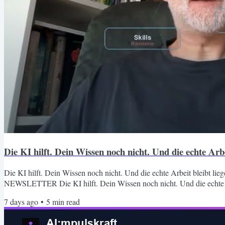
Die KI hilft. Dein Wissen noch nicht. Und die echte Arbei
Die KI hilft. Dein Wissen noch nicht. Und die echte Arbeit bleibt l
NEWSLETTER Die KI hilft. Dein Wissen noch nicht. Und die echte Ar
fertigzustellen. Acht offene Tabs, weil du nicht mehr weißt, wo das W
7 days ago
•
5
min read
bei jedem Gespräch neu anfängt, als gäbe es kein Gestern. Das ist kei